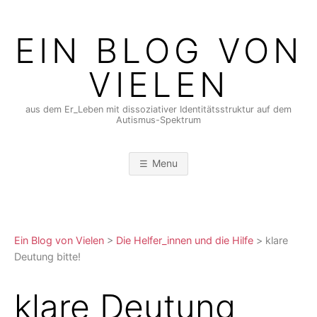
Skip
to
EIN BLOG VON
content
VIELEN
aus dem Er_Leben mit dissoziativer Identitätsstruktur auf dem
Autismus-Spektrum
Menu
Ein Blog von Vielen
>
Die Helfer_innen und die Hilfe
>
klare
Deutung bitte!
klare Deutung