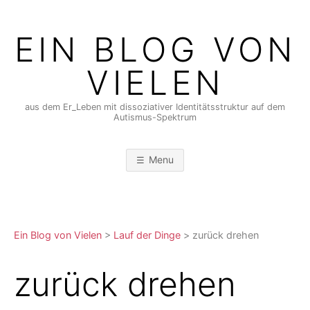
Skip
to
EIN BLOG VON
content
VIELEN
aus dem Er_Leben mit dissoziativer Identitätsstruktur auf dem
Autismus-Spektrum
Menu
Ein Blog von Vielen
>
Lauf der Dinge
>
zurück drehen
zurück drehen