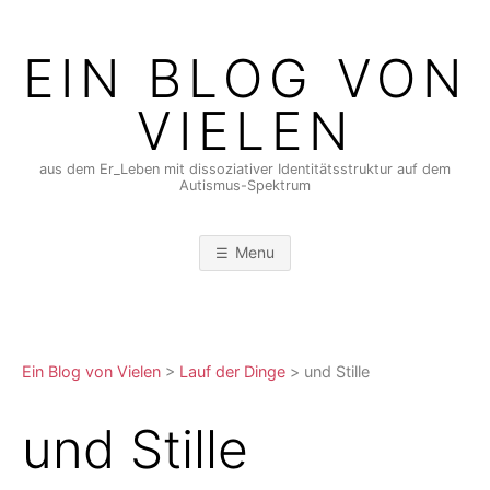
Skip
to
EIN BLOG VON
content
VIELEN
aus dem Er_Leben mit dissoziativer Identitätsstruktur auf dem
Autismus-Spektrum
Menu
Ein Blog von Vielen
>
Lauf der Dinge
>
und Stille
und Stille