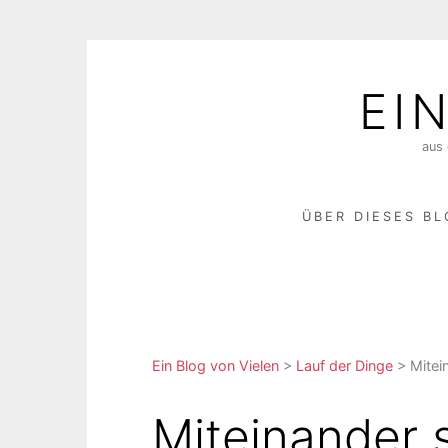
Skip
to
EI
content
aus 
ÜBER DIESES B
Ein Blog von Vielen
>
Lauf der Dinge
>
Mitei
Miteinander 