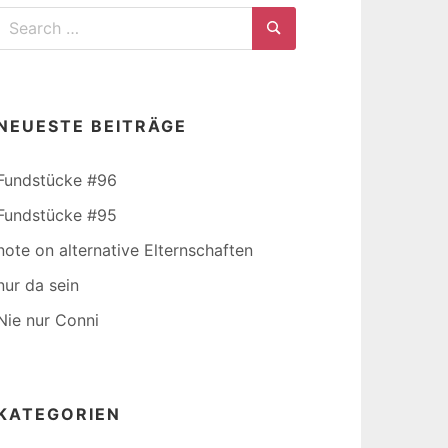
Search
for:
Search
NEUESTE BEITRÄGE
Fundstücke #96
Fundstücke #95
note on alternative Elternschaften
nur da sein
Nie nur Conni
KATEGORIEN