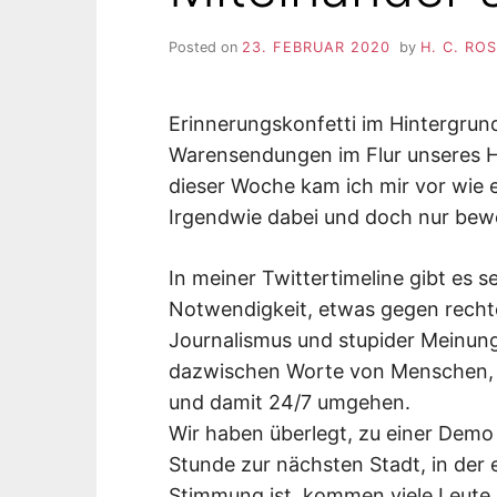
Posted on
23. FEBRUAR 2020
by
H. C. RO
Erinnerungskonfetti im Hintergru
Warensendungen im Flur unseres Ha
dieser Woche kam ich mir vor wie e
Irgendwie dabei und doch nur bew
In meiner Twittertimeline gibt es s
Notwendigkeit, etwas gegen rechte
Journalismus und stupider Meinungs
dazwischen Worte von Menschen, d
und damit 24/7 umgehen.
Wir haben überlegt, zu einer Demo
Stunde zur nächsten Stadt, in der e
Stimmung ist, kommen viele Leute, 