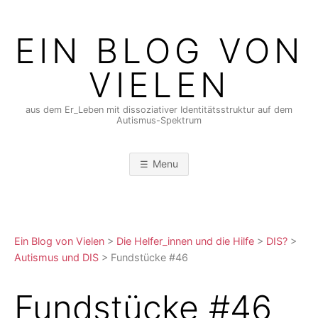
Skip
to
EIN BLOG VON
content
VIELEN
aus dem Er_Leben mit dissoziativer Identitätsstruktur auf dem
Autismus-Spektrum
Menu
Ein Blog von Vielen
>
Die Helfer_innen und die Hilfe
>
DIS?
>
Autismus und DIS
>
Fundstücke #46
Fundstücke #46