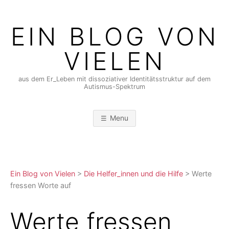
Skip
to
EIN BLOG VON
content
VIELEN
aus dem Er_Leben mit dissoziativer Identitätsstruktur auf dem
Autismus-Spektrum
Menu
Ein Blog von Vielen
>
Die Helfer_innen und die Hilfe
>
Werte
fressen Worte auf
Werte fressen