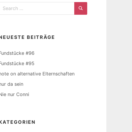
Search
for:
Search
NEUESTE BEITRÄGE
Fundstücke #96
Fundstücke #95
note on alternative Elternschaften
nur da sein
Nie nur Conni
KATEGORIEN