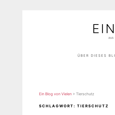
Skip
to
EI
content
aus 
ÜBER DIESES B
Ein Blog von Vielen
>
Tierschutz
SCHLAGWORT:
TIERSCHUTZ