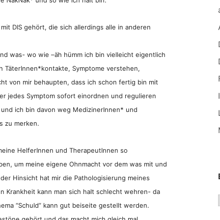
t DIS gehört, die sich allerdings alle in anderen
und was- wo wie –äh hümm ich bin vielleicht eigentlich
uch TäterInnen*kontakte, Symptome verstehen,
icht von mir behaupten, dass ich schon fertig bin mit
er jedes Symptom sofort einordnen und regulieren
ß und ich bin davon weg MedizinerInnen* und
es zu merken.
 meine HelferInnen und TherapeutInnen so
iben, um meine eigene Ohnmacht vor dem was mit und
 der Hinsicht hat mir die Pathologisierung meines
n Krankheit kann man sich halt schlecht wehren- da
ema “Schuld” kann gut beiseite gestellt werden.
bestöne gehört und das macht mich gleich mal