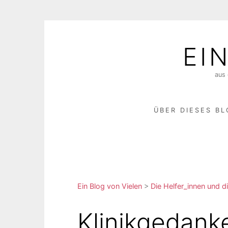
Skip
to
EI
content
aus 
ÜBER DIESES B
Ein Blog von Vielen
>
Die Helfer_innen und di
Klinikgedank