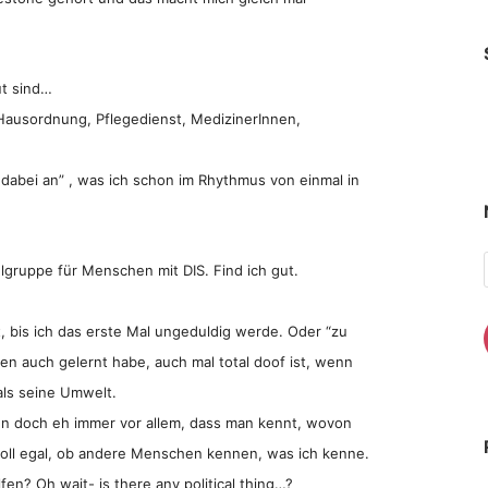
ut sind…
it Hausordnung, Pflegedienst, MedizinerInnen,
h dabei an” , was ich schon im Rhythmus von einmal in
gruppe für Menschen mit DIS. Find ich gut.
t, bis ich das erste Mal ungeduldig werde. Oder “zu
hen auch gelernt habe, auch mal total doof ist, wenn
als seine Umwelt.
pen doch eh immer vor allem, dass man kennt, wovon
 voll egal, ob andere Menschen kennen, was ich kenne.
en? Oh wait- is there any political thing…?