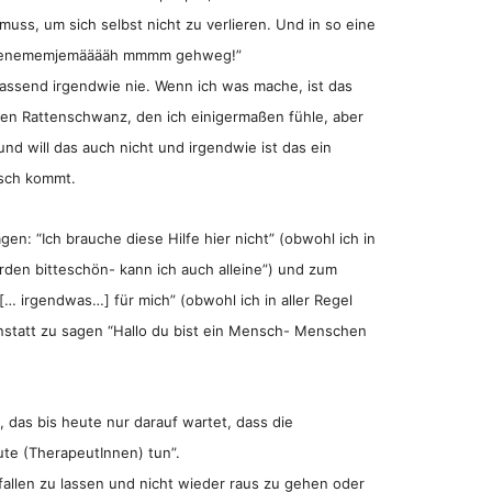
 muss, um sich selbst nicht zu verlieren. Und in so eine
emenememjemääääh mmmm gehweg!”
passend irgendwie nie. Wenn ich was mache, ist das
nen Rattenschwanz, den ich einigermaßen fühle, aber
d will das auch nicht und irgendwie ist das ein
isch kommt.
en: “Ich brauche diese Hilfe hier nicht” (obwohl ich in
werden bitteschön- kann ich auch alleine”) und zum
[… irgendwas…] für mich” (obwohl ich in aller Regel
anstatt zu sagen “Hallo du bist ein Mensch- Menschen
das bis heute nur darauf wartet, dass die
eute (TherapeutInnen) tun”.
nfallen zu lassen und nicht wieder raus zu gehen oder