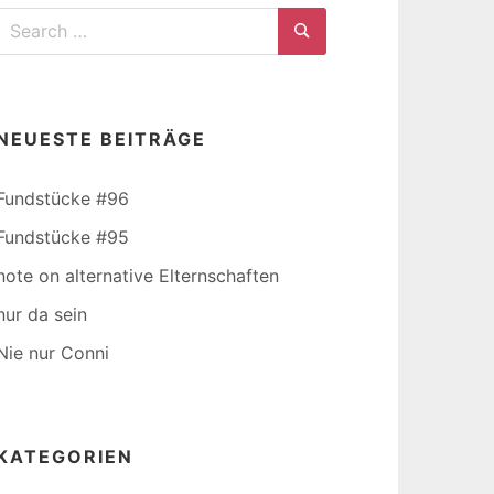
Search
for:
Search
NEUESTE BEITRÄGE
Fundstücke #96
Fundstücke #95
note on alternative Elternschaften
nur da sein
Nie nur Conni
KATEGORIEN