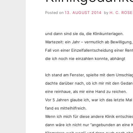
Posted on
13. AUGUST 2014
by
H. C. ROS
und dann sind sie da, die Klinikunterlagen.
Wartezeit: ein Jahr – vermutlich ab Bewilligung
Fall von einer Einzelfallentscheidung einer Ren
die ich noch nie einzahlen konnte, abhängt
Ich stand am Fenster, spielte mit dem Umschl
dachte darüber nach, ob ich mir mit den Gedan
eine reinhaue, als mir eine Hand zu reichen.
Vor 5 Jahren glaube ich, war ich das letzte Ma
fand es mittelhilfreich.
Wenn ich mich für diese andere Klinik entschied
dann wäre ich nicht nur “angebunden an eine Klin
Kilometers weit weg!” und dann auch noch ohne