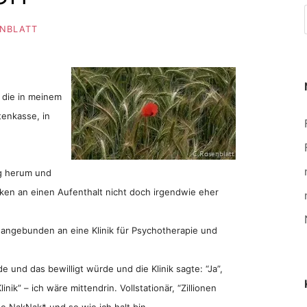
ENBLATT
, die in meinem
tenkasse, in
ag herum und
ken an einen Aufenthalt nicht doch irgendwie eher
l angebunden an eine Klinik für Psychotherapie und
e und das bewilligt würde und die Klinik sagte: “Ja”,
ik” – ich wäre mittendrin. Vollstationär, “Zillionen
 NakNak* und so wie ich halt bin.