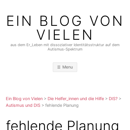
Skip
to
EIN BLOG VON
content
VIELEN
aus dem Er_Leben mit dissoziativer Identitätsstruktur auf dem
Autismus-Spektrum
Menu
Ein Blog von Vielen
>
Die Helfer_innen und die Hilfe
>
DIS?
>
Autismus und DIS
>
fehlende Planung
fehlende Planung