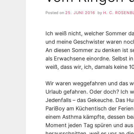
Posted on
25. JUNI 2016
by
H. C. ROSENB
Ich weiß nicht, welcher Sommer da
und meine Geschwister waren noch 
An diesen Sommer zu denken ist sel
als Erwachsene einordne. Selbst in
weiß, dass wir, ich, damals keine 
Wir waren weggefahren und das war 
Urlaub gefahren. Oder doch? Ich w
Jedenfalls – das Gekeuche. Das H
PariBoy am Küchentisch der Ferie
einem Asthma kämpfte, dessen beä
Moment jeden Tag spüren und au
herausschnitten, weil es uns an die