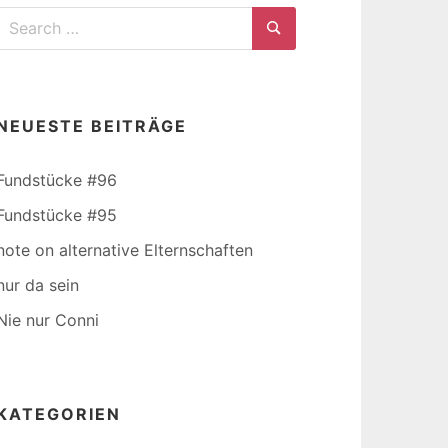
Search
for:
Search
NEUESTE BEITRÄGE
Fundstücke #96
Fundstücke #95
note on alternative Elternschaften
nur da sein
Nie nur Conni
KATEGORIEN