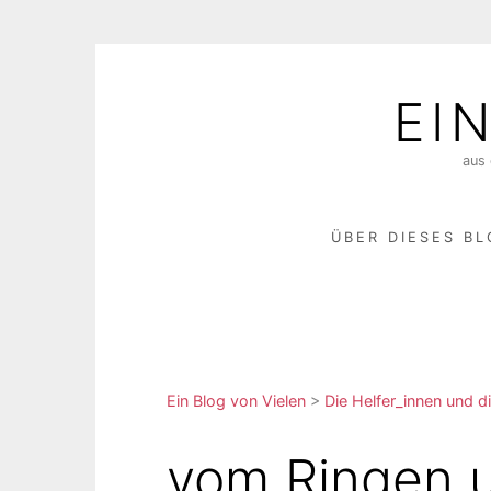
Skip
to
EI
content
aus 
ÜBER DIESES B
Ein Blog von Vielen
>
Die Helfer_innen und di
vom Ringen 