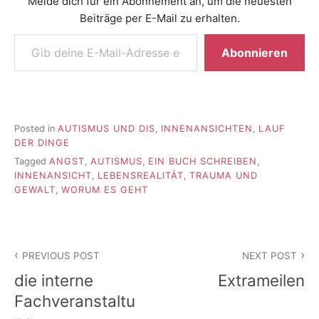
Melde dich für ein Abonnement an, um die neuesten
Beiträge per E-Mail zu erhalten.
Gib deine E-Mail-Adresse ein ...
Abonnieren
Posted in
AUTISMUS UND DIS
,
INNENANSICHTEN
,
LAUF
DER DINGE
Tagged
ANGST
,
AUTISMUS
,
EIN BUCH SCHREIBEN
,
INNENANSICHT
,
LEBENSREALITÄT
,
TRAUMA UND
GEWALT
,
WORUM ES GEHT
Beitragsnavigation
PREVIOUS POST
NEXT POST
die interne
Extrameilen
Fachveranstaltu