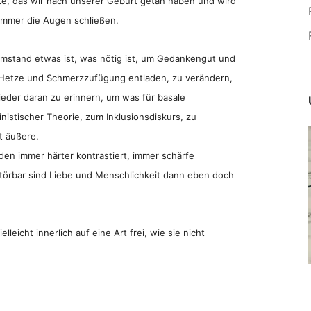
te, das wir nach unserer Geburt getan haben und wird
r immer die Augen schließen.
Umstand etwas ist, was nötig ist, um Gedankengut und
 Hetze und Schmerzzufügung entladen, zu verändern,
wieder daran zu erinnern, um was für basale
nistischer Theorie, zum Inklusionsdiskurs, zu
t äußere.
den immer härter kontrastiert, immer schärfe
törbar sind Liebe und Menschlichkeit dann eben doch
leicht innerlich auf eine Art frei, wie sie nicht