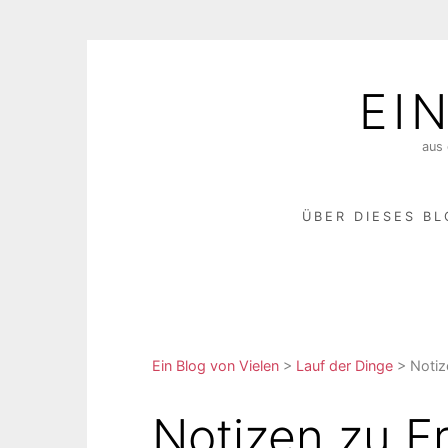
Skip
to
EI
content
aus 
ÜBER DIESES B
Ein Blog von Vielen
>
Lauf der Dinge
>
Notiz
Notizen zu Fr