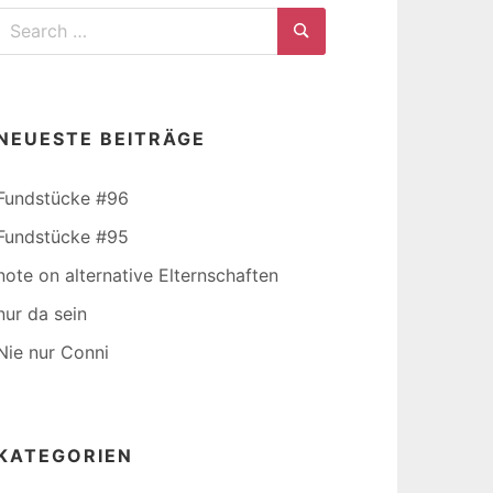
Search
for:
Search
NEUESTE BEITRÄGE
Fundstücke #96
Fundstücke #95
note on alternative Elternschaften
nur da sein
Nie nur Conni
KATEGORIEN