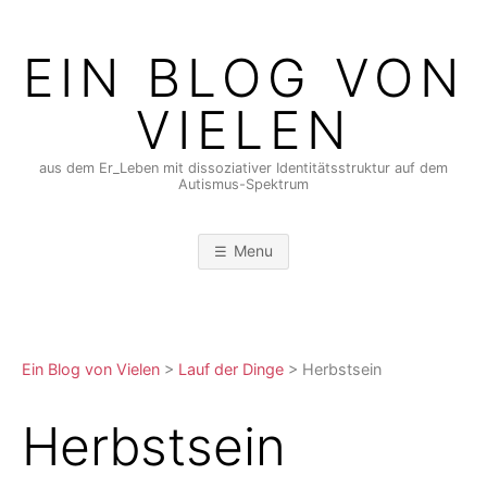
Skip
to
EIN BLOG VON
content
VIELEN
aus dem Er_Leben mit dissoziativer Identitätsstruktur auf dem
Autismus-Spektrum
Menu
Ein Blog von Vielen
>
Lauf der Dinge
>
Herbstsein
Herbstsein