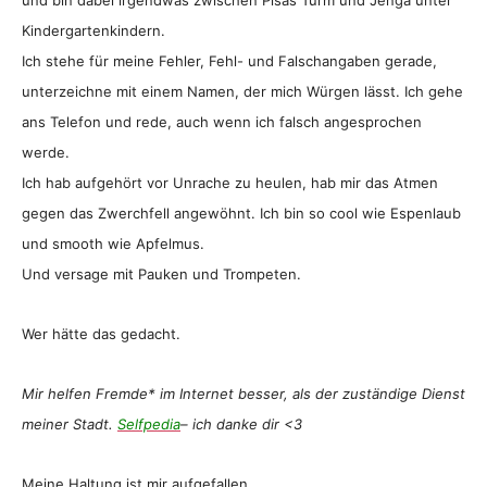
und bin dabei irgendwas zwischen Pisas Turm und Jenga unter
Kindergartenkindern.
Ich stehe für meine Fehler, Fehl- und Falschangaben gerade,
unterzeichne mit einem Namen, der mich Würgen lässt. Ich gehe
ans Telefon und rede, auch wenn ich falsch angesprochen
werde.
Ich hab aufgehört vor Unrache zu heulen, hab mir das Atmen
gegen das Zwerchfell angewöhnt. Ich bin so cool wie Espenlaub
und smooth wie Apfelmus.
Und versage mit Pauken und Trompeten.
Wer hätte das gedacht.
Mir helfen Fremde* im Internet besser, als der zuständige Dienst
meiner Stadt.
Selfpedia
– ich danke dir <3
Meine Haltung ist mir aufgefallen.