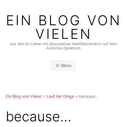
Skip
to
EIN BLOG VON
content
VIELEN
aus dem Er_Leben mit dissoziativer Identitätsstruktur auf dem
Autismus-Spektrum
Menu
Ein Blog von Vielen
>
Lauf der Dinge
>
because…
because…