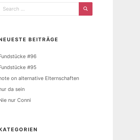
Search
for:
Search
NEUESTE BEITRÄGE
Fundstücke #96
Fundstücke #95
note on alternative Elternschaften
nur da sein
Nie nur Conni
KATEGORIEN