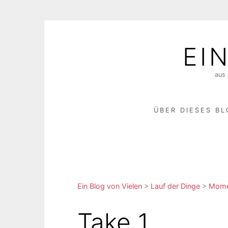
Skip
to
EI
content
aus 
ÜBER DIESES B
Ein Blog von Vielen
>
Lauf der Dinge
>
Momen
Take 1