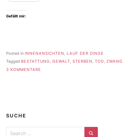
Gefällt mir:
Posted in
INNENANSICHTEN
,
LAUF DER DINGE
Tagged
BESTATTUNG
,
GEWALT
,
STERBEN
,
TOD
,
ZWANG
ZU
3 KOMMENTARE
WENN
ICH
TOT
BIN,
WILL
ICH
FREI
SUCHE
SEIN.
Search