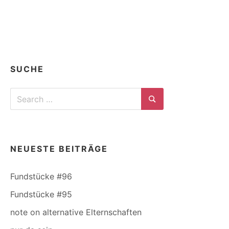
LANGUISHING
SELBSTGEFÜHL
–
WAS
PANDEMIEBEDINGTE
ISOLATION
UND
SUCHE
PSYCHIATRIE
FÜR
Search
WUNDEN
SCHLAGEN
for:
Search
NEUESTE BEITRÄGE
Fundstücke #96
Fundstücke #95
note on alternative Elternschaften