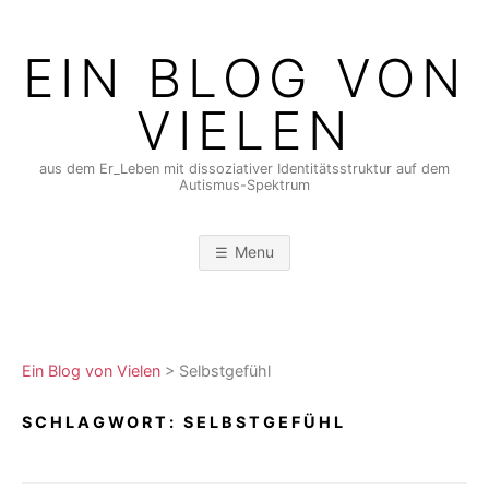
Skip
to
EIN BLOG VON
content
VIELEN
aus dem Er_Leben mit dissoziativer Identitätsstruktur auf dem
Autismus-Spektrum
Menu
Ein Blog von Vielen
>
Selbstgefühl
SCHLAGWORT:
SELBSTGEFÜHL