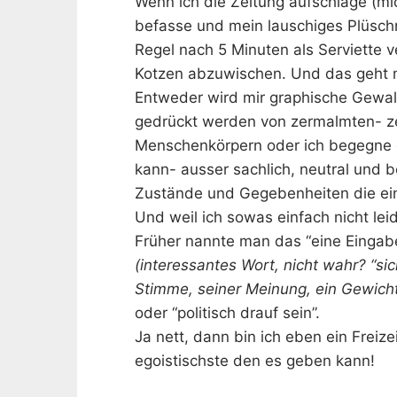
Wenn ich die Zeitung aufschlage (mi
befasse und mein lauschiges Plüschne
Regel nach 5 Minuten als Serviett
Kotzen abzuwischen. Und das geht m
Entweder wird mir graphische Gewalt
gedrückt werden von zermalmten- z
Menschenkörpern oder ich begegne ei
kann- ausser sachlich, neutral und 
Zustände und Gegebenheiten die ein
Und weil ich sowas einfach nicht le
Früher nannte man das “eine Eingab
(interessantes Wort, nicht wahr? “si
Stimme, seiner Meinung, ein Gewicht
oder “politisch drauf sein”.
Ja nett, dann bin ich eben ein Freize
egoistischste den es geben kann!