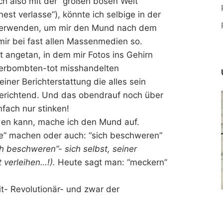
ch also mit der “großen bösen Welt
st verlasse”), könnte ich selbige in der
e verwenden, um mir den Mund nach dem
ir bei fast allen Massenmedien so.
 angetan, in dem mir Fotos ins Gehirn
erbombten-tot misshandelten
ner Berichterstattung die alles sein
berichtend. Und das obendrauf noch über
fach nur stinken!
iden kann, mache ich den Mund auf.
e” machen oder auch: “sich beschweren”
ch beschweren”- sich selbst, seiner
 verleihen…!).
Heute sagt man: “meckern”
it- Revolutionär- und zwar der