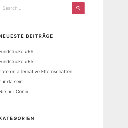
Search
for:
Search
NEUESTE BEITRÄGE
Fundstücke #96
Fundstücke #95
note on alternative Elternschaften
nur da sein
Nie nur Conni
KATEGORIEN