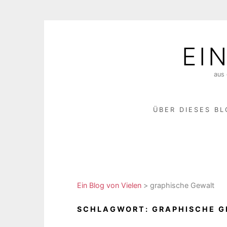
Skip
to
EI
content
aus 
ÜBER DIESES B
Ein Blog von Vielen
>
graphische Gewalt
SCHLAGWORT:
GRAPHISCHE 