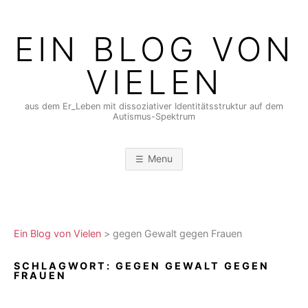
Skip
to
EIN BLOG VON
content
VIELEN
aus dem Er_Leben mit dissoziativer Identitätsstruktur auf dem
Autismus-Spektrum
Menu
Ein Blog von Vielen
>
gegen Gewalt gegen Frauen
SCHLAGWORT:
GEGEN GEWALT GEGEN
FRAUEN