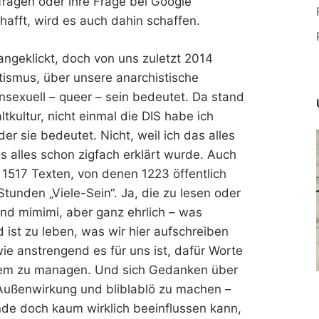
agen oder ihre Frage bei Google
hafft, wird es auch dahin schaffen.
ngeklickt, doch von uns zuletzt 2014
utismus, über unsere anarchistische
nsexuell – queer – sein bedeutet. Da stand
ltkultur, nicht einmal die DIS habe ich
er sie bedeutet. Nicht, weil ich das alles
as alles schon zigfach erklärt wurde. Auch
n 1517 Texten, von denen 1223 öffentlich
Stunden „Viele-Sein“. Ja, die zu lesen oder
und mimimi, aber ganz ehrlich – was
 ist zu leben, was wir hier aufschreiben
e anstrengend es für uns ist, dafür Worte
allem zu managen. Und sich Gedanken über
, Außenwirkung und bliblablö zu machen –
e doch kaum wirklich beeinflussen kann,