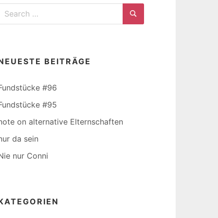
Search
for:
Search
NEUESTE BEITRÄGE
Fundstücke #96
Fundstücke #95
note on alternative Elternschaften
nur da sein
Nie nur Conni
KATEGORIEN