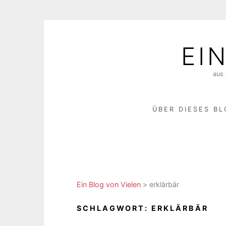
Skip
to
EI
content
aus 
ÜBER DIESES B
Ein Blog von Vielen
>
erklärbär
SCHLAGWORT:
ERKLÄRBÄR