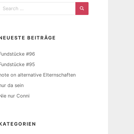
Search
for:
Search
NEUESTE BEITRÄGE
Fundstücke #96
Fundstücke #95
note on alternative Elternschaften
nur da sein
Nie nur Conni
KATEGORIEN