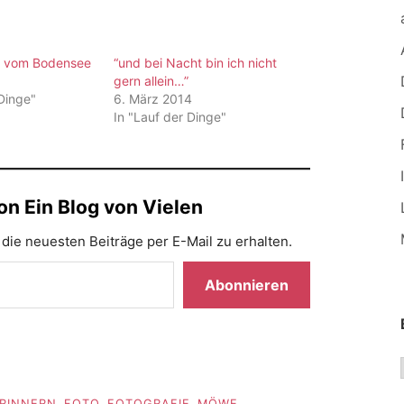
la vom Bodensee
“und bei Nacht bin ich nicht
gern allein…”
 Dinge"
6. März 2014
In "Lauf der Dinge"
n Ein Blog von Vielen
die neuesten Beiträge per E-Mail zu erhalten.
Abonnieren
RINNERN
,
FOTO
,
FOTOGRAFIE
,
MÖWE
,