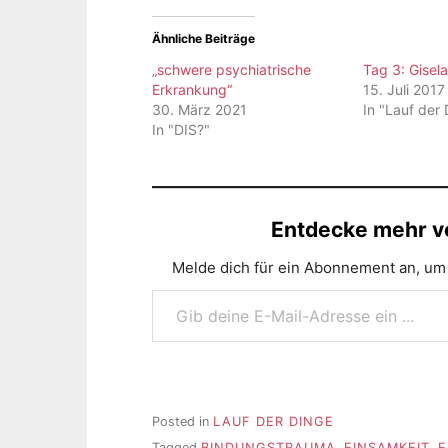
Ähnliche Beiträge
„schwere psychiatrische
Tag 3: Gise
Erkrankung“
15. Juli 2017
30. März 2021
In "Lauf der
In "DIS?"
Entdecke mehr vo
Melde dich für ein Abonnement an, um 
Gib deine E-Mail-Adresse ein ...
Posted in
LAUF DER DINGE
Tagged
BINDUNGSTRAUMA
,
EINSAMKEIT
,
E