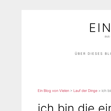
Skip
to
EI
content
aus 
ÜBER DIESES B
Ein Blog von Vielen
>
Lauf der Dinge
>
ich b
ich bin die 