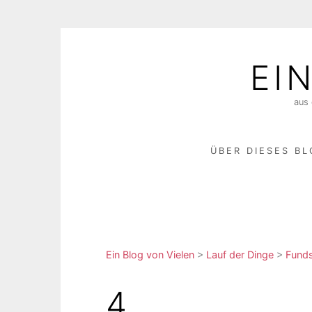
Skip
to
EI
content
aus 
ÜBER DIESES B
Ein Blog von Vielen
>
Lauf der Dinge
>
Fund
4