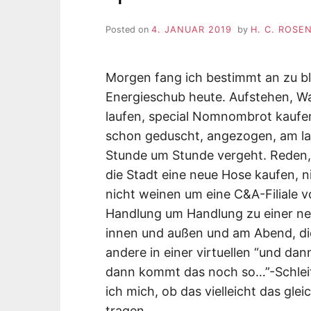
Posted on
4. JANUAR 2019
by
H. C. ROSE
Morgen fang ich bestimmt an zu b
Energieschub heute. Aufstehen, W
laufen, special Nomnombrot kaufe
schon geduscht, angezogen, am lau
Stunde um Stunde vergeht. Reden, 
die Stadt eine neue Hose kaufen, 
nicht weinen um eine C&A-Filiale vol
Handlung um Handlung zu einer ne
innen und außen und am Abend, die 
andere in einer virtuellen “und da
dann kommt das noch so…”-Schleif
ich mich, ob das vielleicht das glei
tragen.