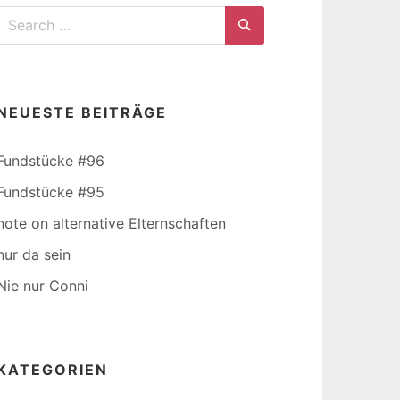
Search
for:
Search
NEUESTE BEITRÄGE
Fundstücke #96
Fundstücke #95
note on alternative Elternschaften
nur da sein
Nie nur Conni
KATEGORIEN