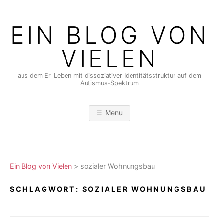
Skip
to
EIN BLOG VON
content
VIELEN
aus dem Er_Leben mit dissoziativer Identitätsstruktur auf dem
Autismus-Spektrum
Menu
Ein Blog von Vielen
>
sozialer Wohnungsbau
SCHLAGWORT:
SOZIALER WOHNUNGSBAU