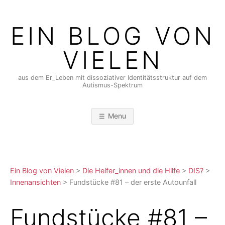
Skip
to
EIN BLOG VON
content
VIELEN
aus dem Er_Leben mit dissoziativer Identitätsstruktur auf dem
Autismus-Spektrum
Menu
Ein Blog von Vielen
>
Die Helfer_innen und die Hilfe
>
DIS?
>
Innenansichten
>
Fundstücke #81 – der erste Autounfall
Fundstücke #81 –