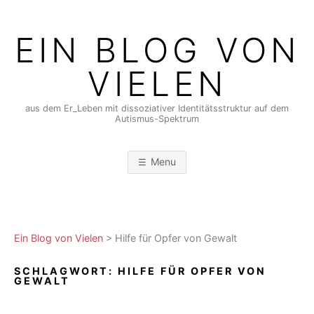
Skip
to
EIN BLOG VON
content
VIELEN
aus dem Er_Leben mit dissoziativer Identitätsstruktur auf dem
Autismus-Spektrum
Menu
Ein Blog von Vielen
>
Hilfe für Opfer von Gewalt
SCHLAGWORT:
HILFE FÜR OPFER VON
GEWALT