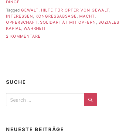
DINGE
Tagged
GEWALT
,
HILFE FÜR OPFER VON GEWALT
,
INTERESSEN
,
KONGRESSABSAGE
,
MACHT
,
OPFERSCHAFT
,
SOLIDARITÄT MIT OPFERN
,
SOZIALES
KAPIAL
,
WAHRHEIT
ZU
2 KOMMENTARE
DER
TEXT
ZUR
DEBATTE
NACH
DER
ABSAGE
SUCHE
DES
KONGRESSES
Search
IN
MÜNCHEN
for:
Search
NEUESTE BEITRÄGE