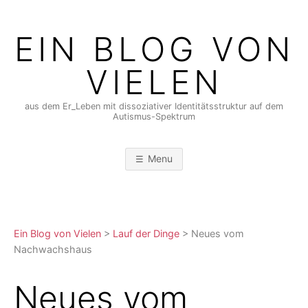
Skip
to
EIN BLOG VON
content
VIELEN
aus dem Er_Leben mit dissoziativer Identitätsstruktur auf dem
Autismus-Spektrum
Menu
Ein Blog von Vielen
>
Lauf der Dinge
>
Neues vom
Nachwachshaus
Neues vom