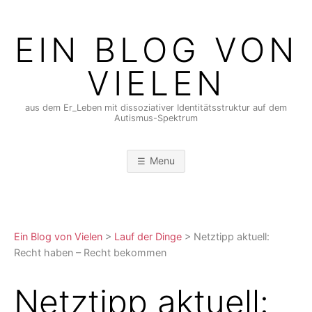
Skip
to
EIN BLOG VON
content
VIELEN
aus dem Er_Leben mit dissoziativer Identitätsstruktur auf dem
Autismus-Spektrum
Menu
Ein Blog von Vielen
>
Lauf der Dinge
>
Netztipp aktuell:
Recht haben – Recht bekommen
Netztipp aktuell: