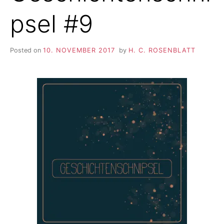
psel #9
Posted on
10. NOVEMBER 2017
by
H. C. ROSENBLATT