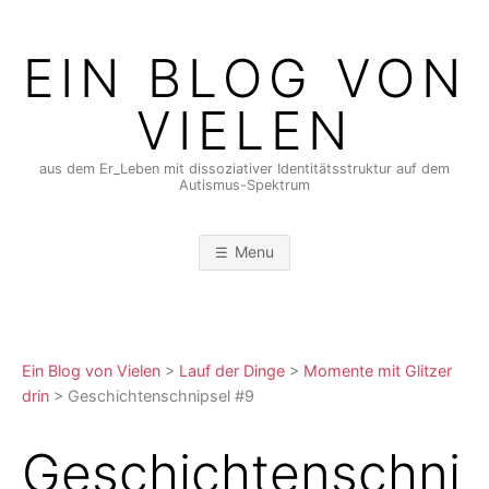
Skip
to
EIN BLOG VON
content
VIELEN
aus dem Er_Leben mit dissoziativer Identitätsstruktur auf dem
Autismus-Spektrum
Menu
Ein Blog von Vielen
>
Lauf der Dinge
>
Momente mit Glitzer
drin
>
Geschichtenschnipsel #9
Geschichtenschni