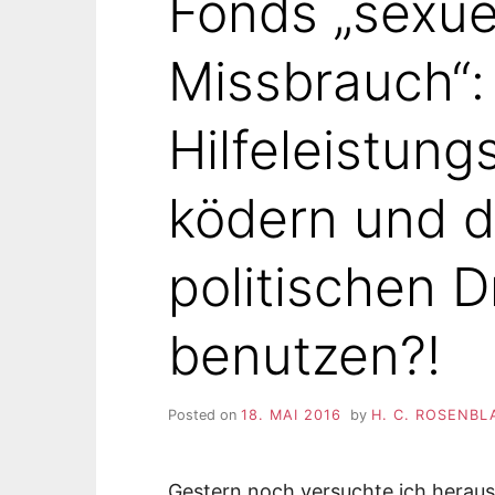
Fonds „sexue
Missbrauch“:
Hilfeleistun
ködern und d
politischen 
benutzen?!
Posted on
18. MAI 2016
by
H. C. ROSENBL
Gestern noch versuchte ich heraus