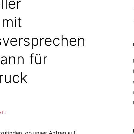
ller
 mit
gsversprechen
ann für
Druck
ATT
zufinden, ob unser Antrag auf