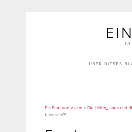
Skip
to
EI
content
aus 
ÜBER DIESES B
Ein Blog von Vielen
>
Die Helfer_innen und di
benutzen?!