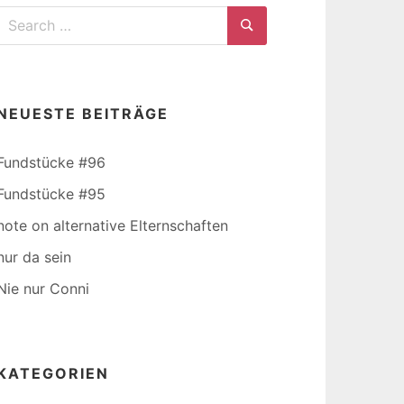
Search
for:
Search
NEUESTE BEITRÄGE
Fundstücke #96
Fundstücke #95
note on alternative Elternschaften
nur da sein
Nie nur Conni
KATEGORIEN