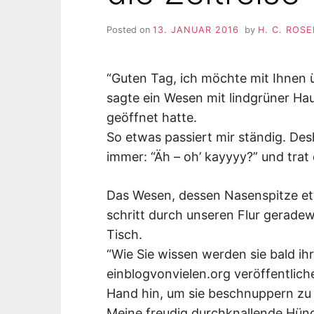
Posted on
13. JANUAR 2016
by
H. C. ROS
“Guten Tag, ich möchte mit Ihnen ü
sagte ein Wesen mit lindgrüner Ha
geöffnet hatte.
So etwas passiert mir ständig. Des
immer: “Äh – oh’ kayyyy?” und trat 
Das Wesen, dessen Nasenspitze e
schritt durch unseren Flur geradew
Tisch.
“Wie Sie wissen werden sie bald ihr
einblogvonvielen.org veröffentlich
Hand hin, um sie beschnuppern zu 
Meine freudig durchknallende Hün