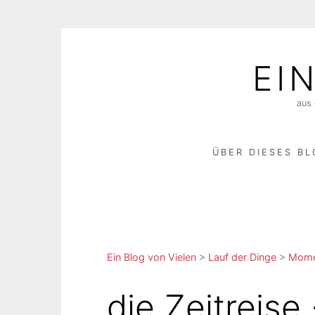
Skip
to
EI
content
aus 
ÜBER DIESES B
Ein Blog von Vielen
>
Lauf der Dinge
>
Momen
die Zeitreise 