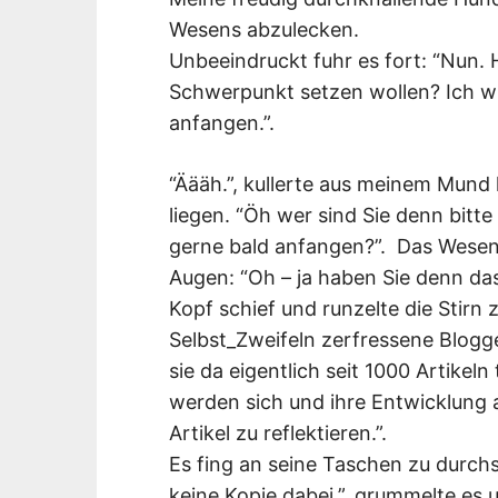
Wesens abzulecken.
Unbeeindruckt fuhr es fort: “Nun. 
Schwerpunkt setzen wollen? Ich wü
anfangen.”.
“Äääh.”, kullerte aus meinem Mund
liegen. “Öh wer sind Sie denn bit
gerne bald anfangen?”. Das Wesen 
Augen: “Oh – ja haben Sie denn da
Kopf schief und runzelte die Stirn
Selbst_Zweifeln zerfressene Blogg
sie da eigentlich seit 1000 Artikel
werden sich und ihre Entwicklung 
Artikel zu reflektieren.”.
Es fing an seine Taschen zu durch
keine Kopie dabei.”, grummelte es