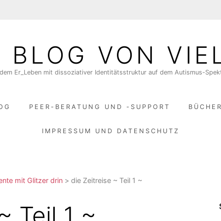
N BLOG VON VIE
dem Er_Leben mit dissoziativer Identitätsstruktur auf dem Autismus-Spe
LOG
PEER-BERATUNG UND -SUPPORT
BÜCHE
IMPRESSUM UND DATENSCHUTZ
te mit Glitzer drin
>
die Zeitreise ~ Teil 1 ~
~ Teil 1 ~