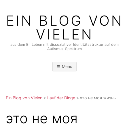
Skip
to
EIN BLOG VON
content
VIELEN
aus dem Er_Leben mit dissoziativer Identitätsstruktur auf dem
Autismus-Spektrum
Menu
Ein Blog von Vielen
>
Lauf der Dinge
>
это не моя жизнь
это не моя