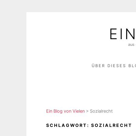
Skip
to
EI
content
aus 
ÜBER DIESES B
Ein Blog von Vielen
>
Sozialrecht
SCHLAGWORT:
SOZIALRECHT