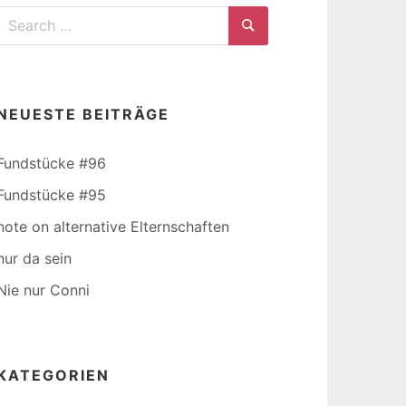
Search
for:
Search
NEUESTE BEITRÄGE
Fundstücke #96
Fundstücke #95
note on alternative Elternschaften
nur da sein
Nie nur Conni
KATEGORIEN