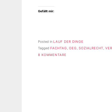
Gefällt mir:
Posted in
LAUF DER DINGE
Tagged
FACHTAG
,
OEG
,
SOZIALRECHT
,
VE
ZU
8 KOMMENTARE
TIPP:
„DAS
NEUE
SOZIALE
ENTSCHÄDIGUNGSRECHT
–
BESONDERHEITEN
FÜR
EIN
BETROFFENENZENTRIERT
VERFAHREN