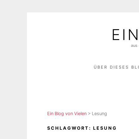
Skip
to
EI
content
aus 
ÜBER DIESES B
Ein Blog von Vielen
>
Lesung
SCHLAGWORT:
LESUNG