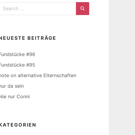
Search
for:
Search
NEUESTE BEITRÄGE
Fundstücke #96
Fundstücke #95
note on alternative Elternschaften
nur da sein
Nie nur Conni
KATEGORIEN