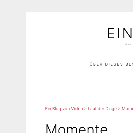
Skip
to
EI
content
aus 
ÜBER DIESES B
Ein Blog von Vielen
>
Lauf der Dinge
>
Momen
Momente