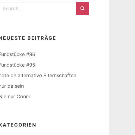
Search
for:
Search
NEUESTE BEITRÄGE
Fundstücke #96
Fundstücke #95
note on alternative Elternschaften
nur da sein
Nie nur Conni
KATEGORIEN