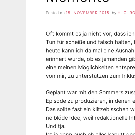
Posted on
15. NOVEMBER 2015
by
H. C. 
Oft kommt es ja nicht vor, dass ic
Tun für scheiße und falsch halten
heute kann ich da mal eine Ausnah
erinnert wurde, ob es jemanden gi
eine meinen Möglichkeiten entspre
von mir, zu unterstützen zum Ink
Geplant war mit den Sommers zusa
Episode zu produzieren, in denen 
Das sollte fast ein klitzebisschen
ne blöde Idee, weil redaktionelle I
Und tja.
Ist ja dann auch eh alles kaputt g