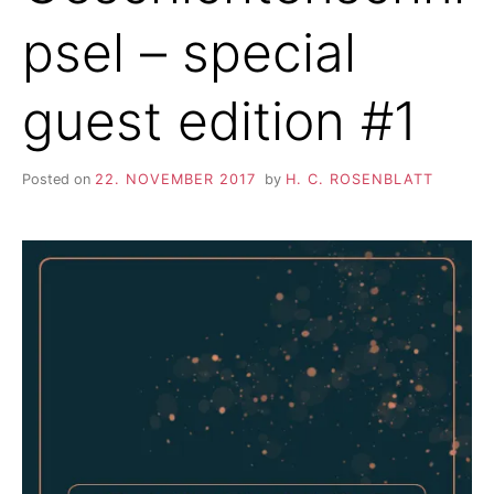
psel – special
guest edition #1
Posted on
22. NOVEMBER 2017
by
H. C. ROSENBLATT