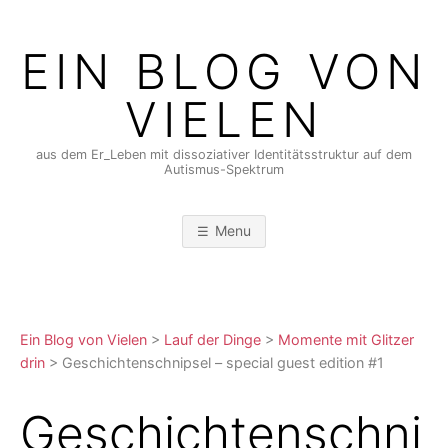
Skip
to
EIN BLOG VON
content
VIELEN
aus dem Er_Leben mit dissoziativer Identitätsstruktur auf dem
Autismus-Spektrum
Menu
Ein Blog von Vielen
>
Lauf der Dinge
>
Momente mit Glitzer
drin
>
Geschichtenschnipsel – special guest edition #1
Geschichtenschni