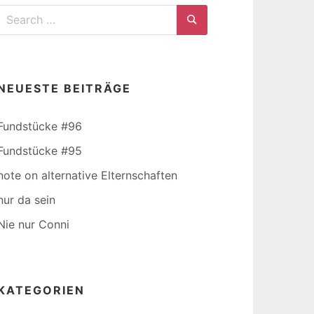
Search
for:
Search
NEUESTE BEITRÄGE
Fundstücke #96
Fundstücke #95
note on alternative Elternschaften
nur da sein
Nie nur Conni
KATEGORIEN