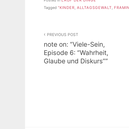
Posted in
LAUF DER DINGE
Tagged
“KINDER
,
ALLTAGSGEWALT
,
FRAMI
Beitragsnavigation
PREVIOUS POST
note on: “Viele-Sein,
Episode 6: “Wahrheit,
Glaube und Diskurs””