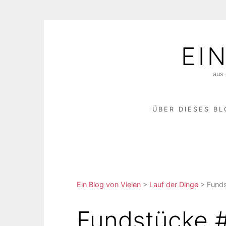
Skip
to
EI
content
aus 
ÜBER DIESES B
Ein Blog von Vielen
>
Lauf der Dinge
>
Fund
Fundstücke 