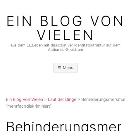
Skip
to
EIN BLOG VON
content
VIELEN
aus dem Er_Leben mit dissoziativer Identitätsstruktur auf dem
Autismus-Spektrum
Menu
Ein Blog von Vielen
>
Lauf der Dinge
>
Behinderungsmerkmal
“mehrfachdiskriminiert”
Behinderungsmer