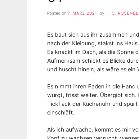
Posted on
7. MÄRZ 2021
by
H. C. ROSENB
Es baut sich aus ihr zusammen und 
nach der Kleidung, stakst ins Haus.
Es knackt im Dach, als die Sonne d
Aufmerksam schickt es Blicke durc
und huscht hinein, als wäre es ein 
Es nimmt ihren Faden in die Hand u
würgt, frisst weiter. Übergibt sich. 
TickTack der Küchenuhr und spürt
einschläft.
Als ich aufwache, kommt es mir vor
Kopf zu wachsen versucht, wegse