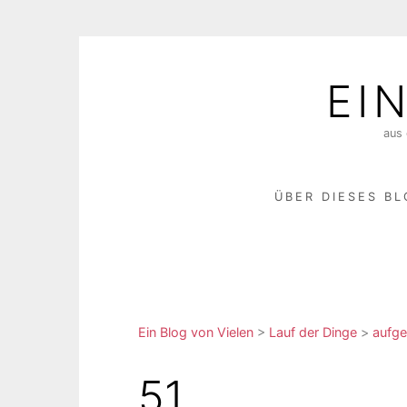
Skip
to
EI
content
aus 
ÜBER DIESES B
Ein Blog von Vielen
>
Lauf der Dinge
>
aufge
51