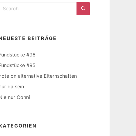
Search
for:
Search
NEUESTE BEITRÄGE
Fundstücke #96
Fundstücke #95
note on alternative Elternschaften
nur da sein
Nie nur Conni
KATEGORIEN