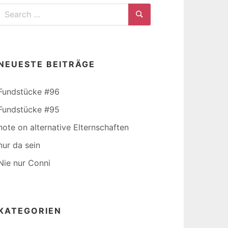
Search
for:
Search
NEUESTE BEITRÄGE
Fundstücke #96
Fundstücke #95
note on alternative Elternschaften
nur da sein
Nie nur Conni
KATEGORIEN