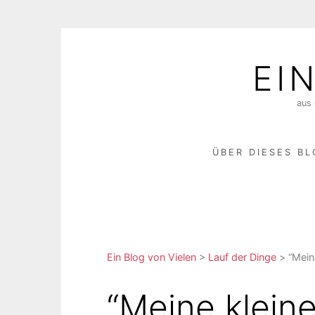
Skip
to
EI
content
aus 
ÜBER DIESES B
Ein Blog von Vielen
>
Lauf der Dinge
>
“Mein
“Meine kleine