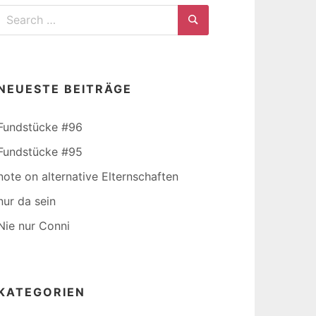
Search
for:
Search
NEUESTE BEITRÄGE
Fundstücke #96
Fundstücke #95
note on alternative Elternschaften
nur da sein
Nie nur Conni
KATEGORIEN