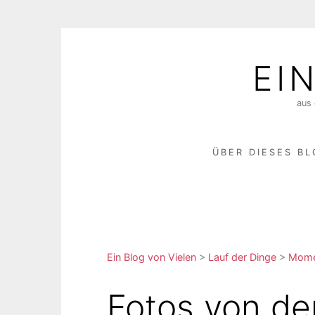
Skip
to
EI
content
aus 
ÜBER DIESES B
Ein Blog von Vielen
>
Lauf der Dinge
>
Momen
Fotos von de