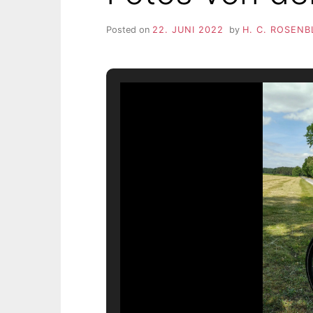
Posted on
22. JUNI 2022
by
H. C. ROSENB