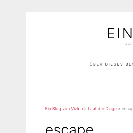
Skip
to
EI
content
aus 
ÜBER DIESES B
Ein Blog von Vielen
>
Lauf der Dinge
>
esca
escape