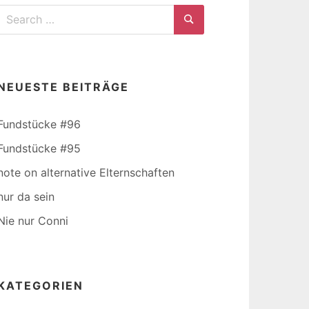
Search
for:
Search
NEUESTE BEITRÄGE
Fundstücke #96
Fundstücke #95
note on alternative Elternschaften
nur da sein
Nie nur Conni
KATEGORIEN